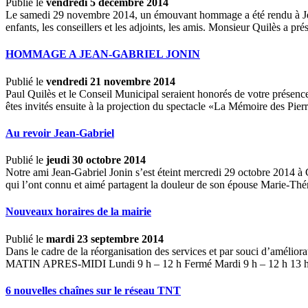
Publié le
vendredi 5 décembre 2014
Le samedi 29 novembre 2014, un émouvant hommage a été rendu à Jean-
enfants, les conseillers et les adjoints, les amis. Monsieur Quilès a prése
HOMMAGE A JEAN-GABRIEL JONIN
Publié le
vendredi 21 novembre 2014
Paul Quilès et le Conseil Municipal seraient honorés de votre prése
êtes invités ensuite à la projection du spectacle «La Mémoire des Pier
Au revoir Jean-Gabriel
Publié le
jeudi 30 octobre 2014
Notre ami Jean-Gabriel Jonin s’est éteint mercredi 29 octobre 2014 à Ch
qui l’ont connu et aimé partagent la douleur de son épouse Marie-Thérè
Nouveaux horaires de la mairie
Publié le
mardi 23 septembre 2014
Dans le cadre de la réorganisation des services et par souci d’amélior
MATIN APRES-MIDI Lundi 9 h – 12 h Fermé Mardi 9 h – 12 h 13 h 30
6 nouvelles chaînes sur le réseau TNT