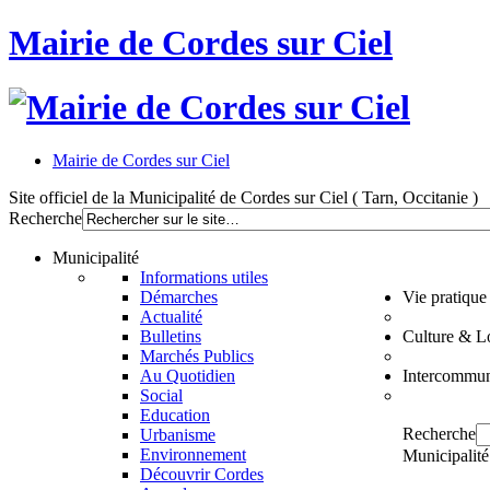
Mairie de Cordes sur Ciel
Mairie de Cordes sur Ciel
Site officiel de la Municipalité de Cordes sur Ciel ( Tarn, Occitanie )
Recherche
Municipalité
Informations utiles
Démarches
Vie pratique
Actualité
Bulletins
Culture & Lo
Marchés Publics
Au Quotidien
Intercommun
Social
Education
Recherche
Urbanisme
Environnement
Municipalité
Découvrir Cordes