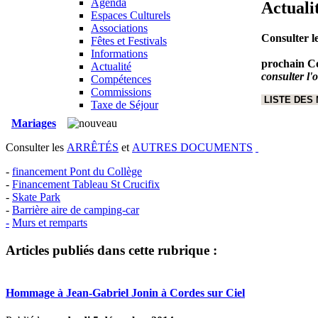
Agenda
Actuali
Espaces Culturels
Associations
Consulter l
Fêtes et Festivals
Informations
prochain Co
Actualité
consulter l'
Compétences
Commissions
LISTE DES
Taxe de Séjour
Mariages
Consulter les
ARRÊTÉS
et
AUTRES DOCUMENTS
-
financement Pont du Collège
-
Financement Tableau St Crucifix
-
Skate Park
-
Barrière aire de camping-car
-
Murs et remparts
Articles publiés dans cette rubrique :
Hommage à Jean-Gabriel Jonin à Cordes sur Ciel