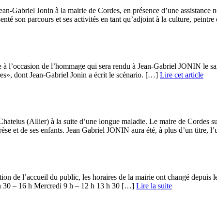
Gabriel Jonin à la mairie de Cordes, en présence d’une assistance no
nté son parcours et ses activités en tant qu’adjoint à la culture, peintre e
nce à l’occasion de l’hommage qui sera rendu à Jean-Gabriel JONIN le 
res», dont Jean-Gabriel Jonin a écrit le scénario. […]
Lire cet article
atelus (Allier) à la suite d’une longue maladie. Le maire de Cordes sur 
se et de ses enfants. Jean Gabriel JONIN aura été, à plus d’un titre, l’u
ation de l’accueil du public, les horaires de la mairie ont changé depui
 – 16 h Mercredi 9 h – 12 h 13 h 30 […] ­
Lire la suite