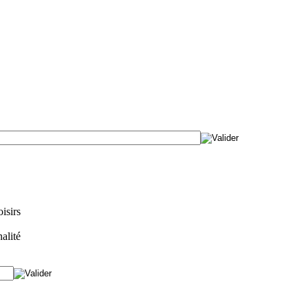
isirs
alité