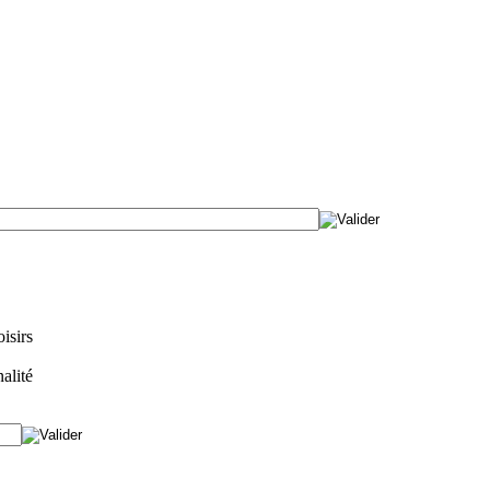
isirs
alité