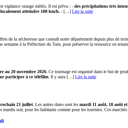
en vigilance orange météo. Il est prévu : -
des précipitations très int
 localement atteindre 100 km/h.
- […] ­
Lire la suite
fets de la sécheresse que connaît notre département depuis plus de trois m
ue semaine à la Préfecture du Tarn, pour préserver la ressource en tenan
obre au 20 novembre 2026
. Ce tournage est organisé dans le but de pro
r participer à ce téléfilm
. Il y aura […] ­
Lire la suite
rochain 21 juillet
. Les autres dates sont les
mardi 11 août, 18 août et
es mardis soir, pour les habitants comme pour les touristes. Ces marchés 
di