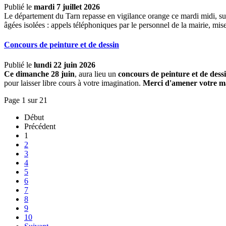
Publié le
mardi 7 juillet 2026
Le département du Tarn repasse en vigilance orange ce mardi midi, su
âgées isolées : appels téléphoniques par le personnel de la mairie, mi
Concours de peinture et de dessin
Publié le
lundi 22 juin 2026
Ce dimanche 28 juin
, aura lieu un
concours de peinture et de dess
pour laisser libre cours à votre imagination.
Merci d'amener votre ma
Page 1 sur 21
Début
Précédent
1
2
3
4
5
6
7
8
9
10