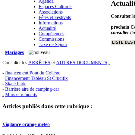
Agenda
Actuali
Espaces Culturels
Associations
Consulter l
Fêtes et Festivals
Informations
prochain Co
Actualité
consulter l'
Compétences
Commissions
LISTE DES
Taxe de Séjour
Mariages
Consulter les
ARRÊTÉS
et
AUTRES DOCUMENTS
-
financement Pont du Collège
-
Financement Tableau St Crucifix
-
Skate Park
-
Barrière aire de camping-car
-
Murs et remparts
Articles publiés dans cette rubrique :
Vigilance orange météo