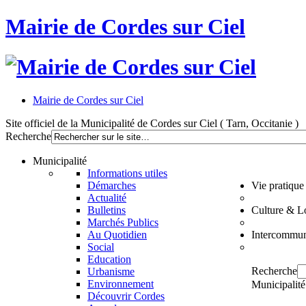
Mairie de Cordes sur Ciel
Mairie de Cordes sur Ciel
Site officiel de la Municipalité de Cordes sur Ciel ( Tarn, Occitanie )
Recherche
Municipalité
Informations utiles
Démarches
Vie pratique
Actualité
Bulletins
Culture & Lo
Marchés Publics
Au Quotidien
Intercommun
Social
Education
Recherche
Urbanisme
Environnement
Municipalité
Découvrir Cordes