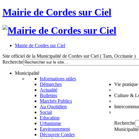
Mairie de Cordes sur Ciel
Mairie de Cordes sur Ciel
Site officiel de la Municipalité de Cordes sur Ciel ( Tarn, Occitanie )
Recherche
Municipalité
Informations utiles
Démarches
Vie pratique
Actualité
Bulletins
Culture & Lo
Marchés Publics
Au Quotidien
Intercommun
Social
Education
Recherche
Urbanisme
Environnement
Municipalité
Découvrir Cordes