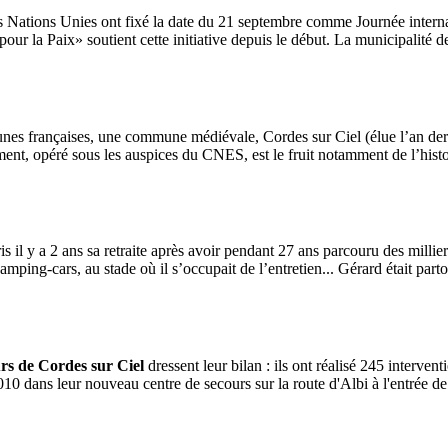
s Nations Unies ont fixé la date du 21 septembre comme Journée internat
pour la Paix» soutient cette initiative depuis le début. La municipalité
nes françaises, une commune médiévale, Cordes sur Ciel (élue l’an derni
ent, opéré sous les auspices du CNES, est le fruit notamment de l’hist
il y a 2 ans sa retraite après avoir pendant 27 ans parcouru des milliers
amping-cars, au stade où il s’occupait de l’entretien... Gérard était parto
rs de Cordes sur Ciel
dressent leur bilan : ils ont réalisé 245 interve
10 dans leur nouveau centre de secours sur la route d'Albi à l'entrée de 