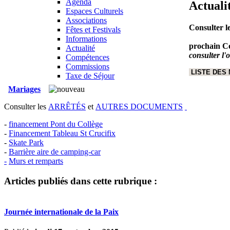
Agenda
Actuali
Espaces Culturels
Associations
Consulter l
Fêtes et Festivals
Informations
prochain Co
Actualité
consulter l'
Compétences
Commissions
LISTE DES
Taxe de Séjour
Mariages
Consulter les
ARRÊTÉS
et
AUTRES DOCUMENTS
-
financement Pont du Collège
-
Financement Tableau St Crucifix
-
Skate Park
-
Barrière aire de camping-car
-
Murs et remparts
Articles publiés dans cette rubrique :
Journée internationale de la Paix