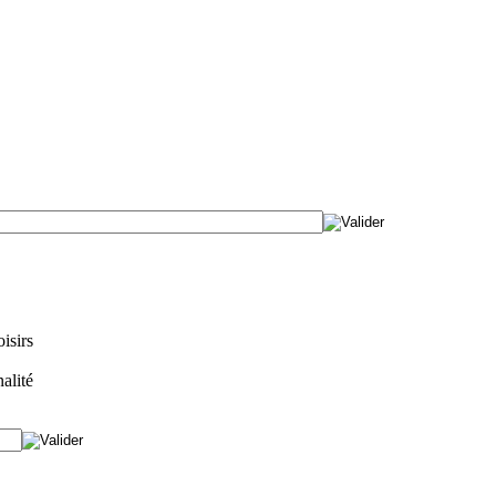
isirs
alité