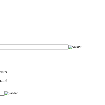
isirs
alité