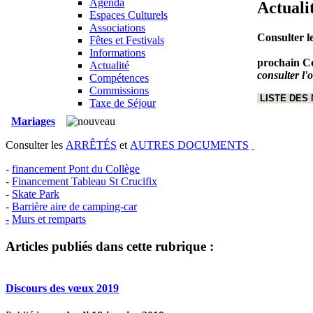
Agenda
Actuali
Espaces Culturels
Associations
Consulter l
Fêtes et Festivals
Informations
prochain Co
Actualité
consulter l'
Compétences
Commissions
LISTE DES
Taxe de Séjour
Mariages
Consulter les
ARRÊTÉS
et
AUTRES DOCUMENTS
-
financement Pont du Collège
-
Financement Tableau St Crucifix
-
Skate Park
-
Barrière aire de camping-car
-
Murs et remparts
Articles publiés dans cette rubrique :
Discours des vœux 2019