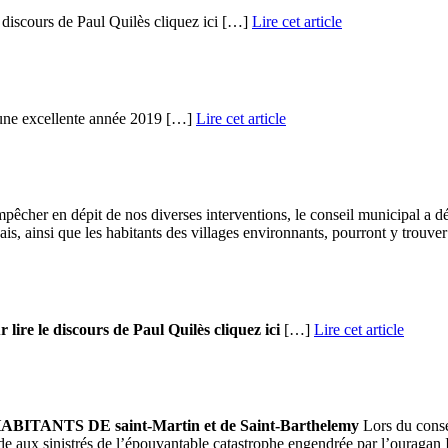
e discours de Paul Quilès cliquez ici […]
Lire cet article
s une excellente année 2019 […]
Lire cet article
êcher en dépit de nos diverses interventions, le conseil municipal a déc
is, ainsi que les habitants des villages environnants, pourront y trouver
lire le discours de Paul Quilès cliquez ici
[…]
Lire cet article
NTS DE saint-Martin et de Saint-Barthelemy
Lors du conse
 aux sinistrés de l’épouvantable catastrophe engendrée par l’ouragan Irm