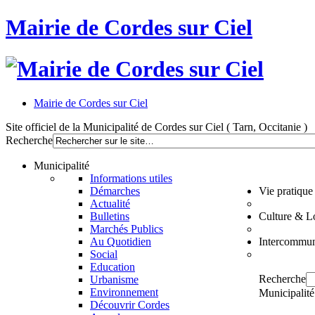
Mairie de Cordes sur Ciel
Mairie de Cordes sur Ciel
Site officiel de la Municipalité de Cordes sur Ciel ( Tarn, Occitanie )
Recherche
Municipalité
Informations utiles
Démarches
Vie pratique
Actualité
Bulletins
Culture & Lo
Marchés Publics
Au Quotidien
Intercommun
Social
Education
Recherche
Urbanisme
Environnement
Municipalité
Découvrir Cordes