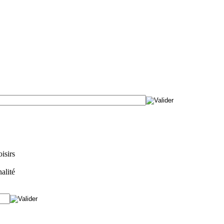
isirs
alité