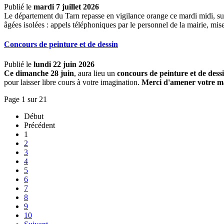
Publié le
mardi 7 juillet 2026
Le département du Tarn repasse en vigilance orange ce mardi midi, su
âgées isolées : appels téléphoniques par le personnel de la mairie, mi
Concours de peinture et de dessin
Publié le
lundi 22 juin 2026
Ce dimanche 28 juin
, aura lieu un
concours de peinture et de dess
pour laisser libre cours à votre imagination.
Merci d'amener votre ma
Page 1 sur 21
Début
Précédent
1
2
3
4
5
6
7
8
9
10