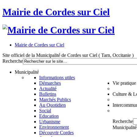
Mairie de Cordes sur Ciel
Mairie de Cordes sur Ciel
Site officiel de la Municipalité de Cordes sur Ciel ( Tarn, Occitanie )
Recherche
Municipalité
Informations utiles
Démarches
Vie pratique
Actualité
Bulletins
Culture & Lo
Marchés Publics
Au Quotidien
Intercommun
Social
Education
Recherche
Urbanisme
Environnement
Municipalité
Découvrir Cordes