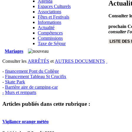
Agenda
Actuali
Espaces Culturels
Associations
Consulter l
Fêtes et Festivals
Informations
prochain Co
Actualité
consulter l'
Compétences
Commissions
LISTE DES
Taxe de Séjour
Mariages
Consulter les
ARRÊTÉS
et
AUTRES DOCUMENTS
-
financement Pont du Collège
-
Financement Tableau St Crucifix
-
Skate Park
-
Barrière aire de camping-car
-
Murs et remparts
Articles publiés dans cette rubrique :
Vigilance orange météo