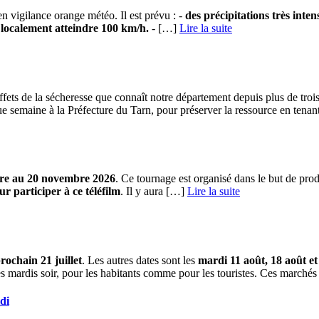
en vigilance orange météo. Il est prévu : -
des précipitations très int
 localement atteindre 100 km/h.
- […] ­
Lire la suite
fets de la sécheresse que connaît notre département depuis plus de trois m
ue semaine à la Préfecture du Tarn, pour préserver la ressource en tenan
obre au 20 novembre 2026
. Ce tournage est organisé dans le but de pro
r participer à ce téléfilm
. Il y aura […] ­
Lire la suite
rochain 21 juillet
. Les autres dates sont les
mardi 11 août, 18 août et
es mardis soir, pour les habitants comme pour les touristes. Ces marchés 
di