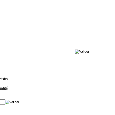
isirs
alité