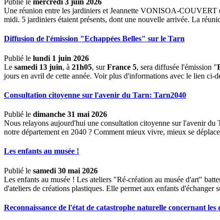
Publié le
mercredi 3 juin 2026
Une réunion entre les jardiniers et Jeannette VONISOA-COUVERT (délé
midi. 5 jardiniers étaient présents, dont une nouvelle arrivée. La réu
Diffusion de l'émission "Echappées Belles" sur le Tarn
Publié le
lundi 1 juin 2026
Le
samedi 13 juin
, à
21h05
, sur
France 5
, sera diffusée l'émission "
jours en avril de cette année. Voir plus d'informations avec le lien ci-
Consultation citoyenne sur l'avenir du Tarn: Tarn2040
Publié le
dimanche 31 mai 2026
Nous relayons aujourd'hui une consultation citoyenne sur l'avenir du Ta
notre département en 2040 ? Comment mieux vivre, mieux se déplacer, 
Les enfants au musée !
Publié le
samedi 30 mai 2026
Les enfants au musée ! Les ateliers "Ré-création au musée d'art" batte
d'ateliers de créations plastiques. Elle permet aux enfants d'échanger 
Reconnaissance de l'état de catastrophe naturelle concernant les