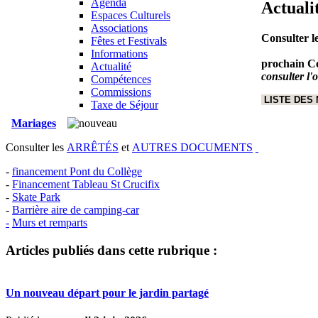
Agenda
Actuali
Espaces Culturels
Associations
Consulter l
Fêtes et Festivals
Informations
prochain Co
Actualité
consulter l'
Compétences
Commissions
LISTE DES
Taxe de Séjour
Mariages
Consulter les
ARRÊTÉS
et
AUTRES DOCUMENTS
-
financement Pont du Collège
-
Financement Tableau St Crucifix
-
Skate Park
-
Barrière aire de camping-car
-
Murs et remparts
Articles publiés dans cette rubrique :
Un nouveau départ pour le jardin partagé