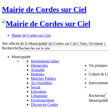
Mairie de Cordes sur Ciel
Mairie de Cordes sur Ciel
Site officiel de la Municipalité de Cordes sur Ciel ( Tarn, Occitanie )
Recherche
Municipalité
Informations utiles
Démarches
Vie pratique
Actualité
Bulletins
Culture & Lo
Marchés Publics
Au Quotidien
Intercommun
Social
Education
Recherche
Urbanisme
Environnement
Municipalité
Découvrir Cordes