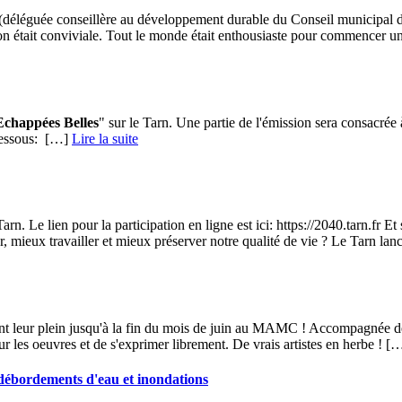
guée conseillère au développement durable du Conseil municipal de Co
nion était conviviale. Tout le monde était enthousiaste pour commencer u
Echappées Belles
" sur le Tarn. Une partie de l'émission sera consacrée
dessous: […] ­
Lire la suite
rn. Le lien pour la participation en ligne est ici: https://2040.tarn.fr E
mieux travailler et mieux préserver notre qualité de vie ? Le Tarn lanc
nt leur plein jusqu'à la fin du mois de juin au MAMC ! Accompagnée de la
sur les oeuvres et de s'exprimer librement. De vrais artistes en herbe ! [
 débordements d'eau et inondations