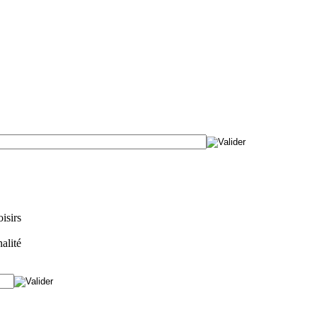
isirs
alité