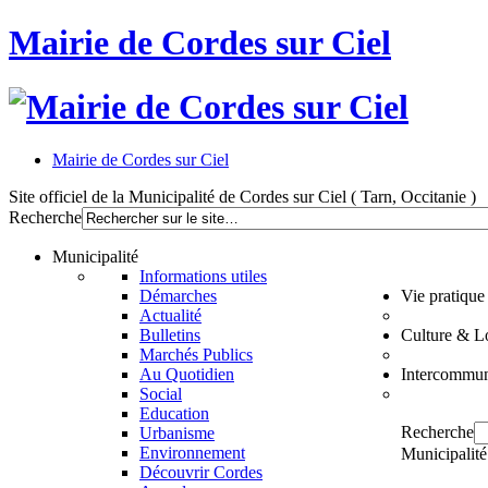
Mairie de Cordes sur Ciel
Mairie de Cordes sur Ciel
Site officiel de la Municipalité de Cordes sur Ciel ( Tarn, Occitanie )
Recherche
Municipalité
Informations utiles
Démarches
Vie pratique
Actualité
Bulletins
Culture & Lo
Marchés Publics
Au Quotidien
Intercommun
Social
Education
Recherche
Urbanisme
Environnement
Municipalité
Découvrir Cordes