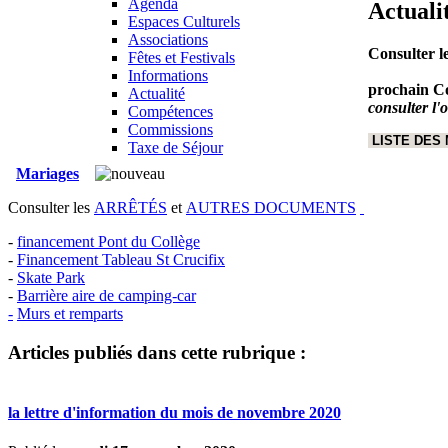
Agenda
Actuali
Espaces Culturels
Associations
Consulter l
Fêtes et Festivals
Informations
prochain Co
Actualité
consulter l'
Compétences
Commissions
LISTE DES
Taxe de Séjour
Mariages
Consulter les
ARRÊTÉS
et
AUTRES DOCUMENTS
-
financement Pont du Collège
-
Financement Tableau St Crucifix
-
Skate Park
-
Barrière aire de camping-car
-
Murs et remparts
Articles publiés dans cette rubrique :
la lettre d'information du mois de novembre 2020