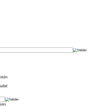
isirs
alité
isirs