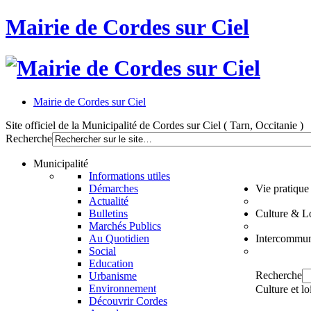
Mairie de Cordes sur Ciel
Mairie de Cordes sur Ciel
Site officiel de la Municipalité de Cordes sur Ciel ( Tarn, Occitanie )
Recherche
Municipalité
Informations utiles
Démarches
Vie pratique
Actualité
Bulletins
Culture & Lo
Marchés Publics
Au Quotidien
Intercommun
Social
Education
Recherche
Urbanisme
Environnement
Culture et lo
Découvrir Cordes