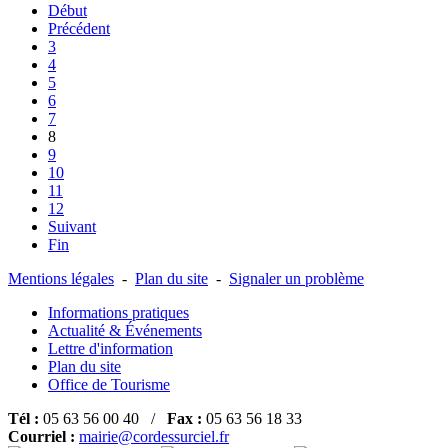
Début
Précédent
3
4
5
6
7
8
9
10
11
12
Suivant
Fin
Mentions légales
-
Plan du site
-
Signaler un problème
Informations pratiques
Actualité & Événements
Lettre d'information
Plan du site
Office de Tourisme
Tél :
05 63 56 00 40 /
Fax :
05 63 56 18 33
Courriel :
mairie@cordessurciel.fr