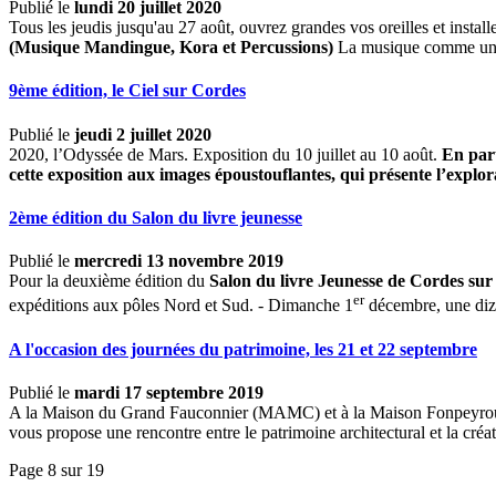
Publié le
lundi 20 juillet 2020
Tous les jeudis jusqu'au 27 août, ouvrez grandes vos oreilles et inst
(Musique Mandingue, Kora et Percussions)
La musique comme une
9ème édition, le Ciel sur Cordes
Publié le
jeudi 2 juillet 2020
2020, l’Odyssée de Mars. Exposition du 10 juillet au 10 août.
En part
cette exposition aux images époustouflantes, qui présente l’explora
2ème édition du Salon du livre jeunesse
Publié le
mercredi 13 novembre 2019
Pour la deuxième édition du
Salon du livre Jeunesse de Cordes sur
er
expéditions aux pôles Nord et Sud. - Dimanche 1
décembre, une dizai
A l'occasion des journées du patrimoine, les 21 et 22 septembre
Publié le
mardi 17 septembre 2019
A la Maison du Grand Fauconnier (MAMC) et à la Maison Fonpeyr
vous propose une rencontre entre le patrimoine architectural et la cré
Page 8 sur 19