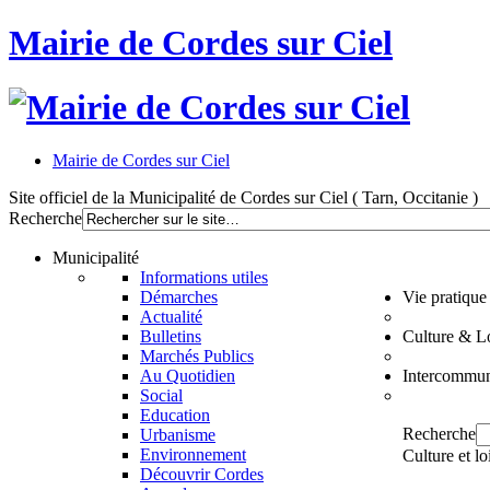
Mairie de Cordes sur Ciel
Mairie de Cordes sur Ciel
Site officiel de la Municipalité de Cordes sur Ciel ( Tarn, Occitanie )
Recherche
Municipalité
Informations utiles
Démarches
Vie pratique
Actualité
Bulletins
Culture & Lo
Marchés Publics
Au Quotidien
Intercommun
Social
Education
Recherche
Urbanisme
Environnement
Culture et lo
Découvrir Cordes