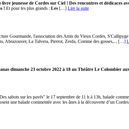
 livre jeunesse de Cordes sur Ciel !
Des rencontres et dédicaces avec 
s !
Et pour les plus grands :
Les
[…] ­
Lire la suite
ture Gourmande, l'association des Amis du Vieux Cordes, S'Callipyge e
ens, Abrazouver, La Talvera, Pierrot, Zerda, Comme des gosses,... […]
L
ucanas dimanche 23 octobre 2022 à 18 au Théâtre Le Colombier au
s sabots sur les pavés" le 17 septembre de 11 h à 13h, balade comment
posent une balade commentée avec les ânes à la découverte d’un Cordes 