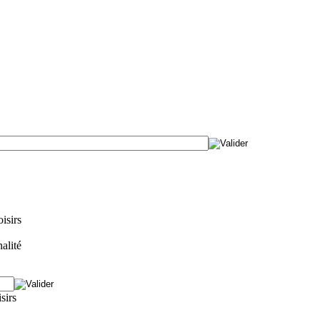
isirs
alité
isirs