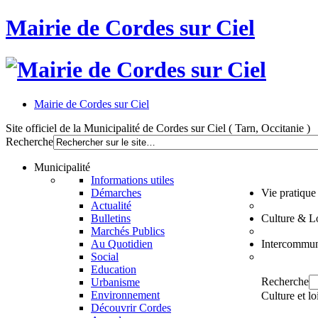
Mairie de Cordes sur Ciel
Mairie de Cordes sur Ciel
Site officiel de la Municipalité de Cordes sur Ciel ( Tarn, Occitanie )
Recherche
Municipalité
Informations utiles
Démarches
Vie pratique
Actualité
Bulletins
Culture & Lo
Marchés Publics
Au Quotidien
Intercommun
Social
Education
Recherche
Urbanisme
Environnement
Culture et lo
Découvrir Cordes