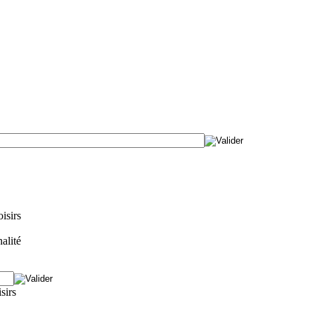
isirs
alité
isirs