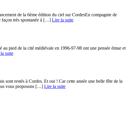
le lancement de la 6ème édition du ciel sur CordesEn compagnie de
 façon très spontanée à […] ­
Lire la suite
ué au pied de la cité médiévale en 1996-97-98 ont une pensée émue et
 la suite
s sont restés à Cordes. Et oui ! Car cette année une belle fête de la
nous vous proposons […] ­
Lire la suite