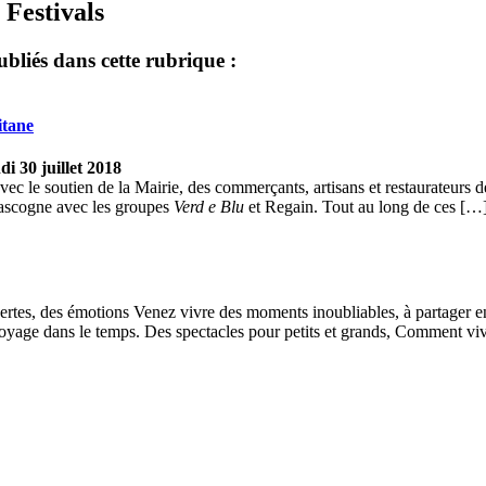
 Festivals
ubliés dans cette rubrique :
itane
di 30 juillet 2018
le soutien de la Mairie, des commerçants, artisans et restaurateurs de
ascogne avec les groupes
Verd e Blu
et Regain. Tout au long de ces […] 
tes, des émotions Venez vivre des moments inoubliables, à partager en
n voyage dans le temps. Des spectacles pour petits et grands, Comment v