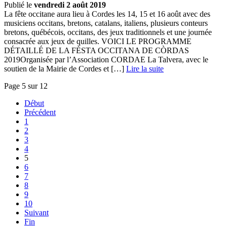
Publié le
vendredi 2 août 2019
La fête occitane aura lieu à Cordes les 14, 15 et 16 août avec des
musiciens occitans, bretons, catalans, italiens, plusieurs conteurs
bretons, québécois, occitans, des jeux traditionnels et une journée
consacrée aux jeux de quilles. VOICI LE PROGRAMME
DÉTAILLÉ DE LA FÈSTA OCCITANA DE CÒRDAS
2019Organisée par l’Association CORDAE La Talvera, avec le
soutien de la Mairie de Cordes et […] ­
Lire la suite
Page 5 sur 12
Début
Précédent
1
2
3
4
5
6
7
8
9
10
Suivant
Fin