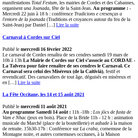
manifestations
Total Festum
, les mairies de Cordes et des Cabannes,
organisent
una Joanada
, fête de la Saint-Jean.
Au programme :
-
Mercredi 22 juin à 18 h : conférence
Tradicions e cresenças a
l'entorn de la joanada
(Traditions et croyances autour du feu de la
Saint-Jean) par Daniel […] ­
Lire la suite
Carnaval à Cordes sur Ciel
Publié le
mercredi 16 février 2022
Le carnaval de Cordes renaîtra de ses cendres samedi 19 mars de
10h à 13h
La Mairie de Cordes sur Ciel s’associe au CORDAE -
La Talvera pour faire renaître de ses cendres le Carnaval. Ce
Carnaval sera celui
des Miséreux (de la Caitivià)
, festif et
revendicatif. Des carnavaliers de tout âge, déguisés en miséreux et
en […] ­
Lire la suite
La Fête Occitane, les 14 et 15 août 2021
Publié le
mercredi 11 août 2021
Au programme Samedi 14 août :
11h -18h :
Los jòcs de fusta de
Vam e Nhac
(jeux en bois). Place de la Bride 11h - 12 h : animation
musicale du Marché (place de la bouteillerie) et aubade à la maison
de retraite. 15h30-17h : Conférence sur
La craba,
cornemuse de la
Montagne noire, et autres cornemuses occitanes, à la Maison