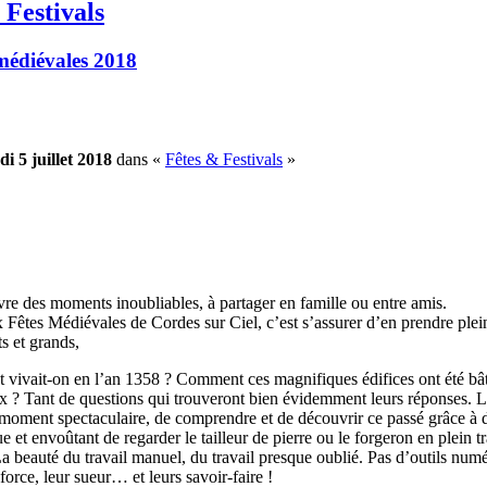
 Festivals
 médiévales 2018
di 5 juillet 2018
dans «
Fêtes & Festivals
»
vre des moments inoubliables, à p
artager en famille ou entre amis.
 Fêtes Médiévales de Cordes sur Ciel, c’est s’assurer d’en prendre plei
ts et grands,
vivait-on en l’an 1358 ? Comment ces magnifiques édifices ont été bât
x ? Tant de questions qui trouveront bien évidemment leurs réponses. L
moment spectaculaire, de comprendre et de découvrir ce passé grâce à d
ue et envoûtant de regarder le tailleur de pierre ou le forgeron en plein t
 La beauté du travail manuel, du travail presque oublié. Pas d’outils nu
r force, leur sueur… et leurs savoir-faire !