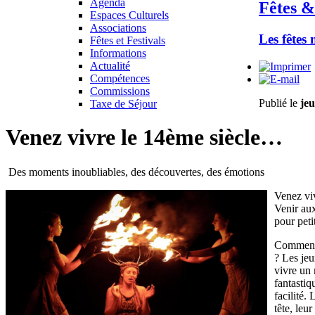
Agenda
Fêtes &
Espaces Culturels
Associations
Les fêtes
Fêtes et Festivals
Informations
Actualité
Compétences
Commissions
Publié le
jeu
Taxe de Séjour
Venez vivre le 14ème siècle…
Des moments inoubliables, des découvertes, des émotions
Venez vi
Venir aux
pour peti
Comment 
? Les jeu
vivre un 
fantastiq
facilité.
tête, leu