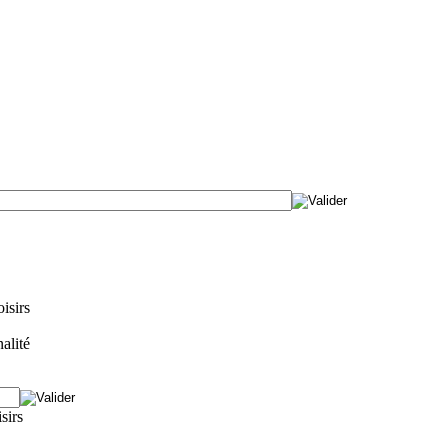
isirs
alité
isirs