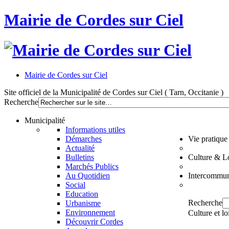
Mairie de Cordes sur Ciel
Mairie de Cordes sur Ciel
Site officiel de la Municipalité de Cordes sur Ciel ( Tarn, Occitanie )
Recherche
Municipalité
Informations utiles
Démarches
Vie pratique
Actualité
Bulletins
Culture & Lo
Marchés Publics
Au Quotidien
Intercommun
Social
Education
Recherche
Urbanisme
Environnement
Culture et lo
Découvrir Cordes