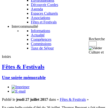
Environnement
Découvrir Cordes
Agenda
Espaces Culturels
Associations
Fêtes et Festivals
Intercommunalité
Informations
Actualité
Recherche
Compétences
Commissions
Taxe de Séjour
Culture et
loisirs
Fêtes & Festivals
Une soirée mémorable
Publié le
jeudi 27 juillet 2017
dans «
Fêtes & Festivals
»
En cette belle soirée d’été du 26 juillet, Thomas Pesquet a fait vibrer