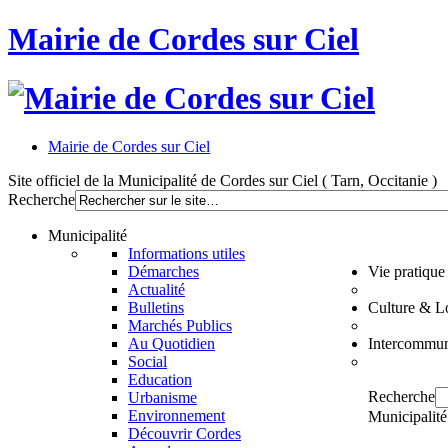
Mairie de Cordes sur Ciel
Mairie de Cordes sur Ciel
Site officiel de la Municipalité de Cordes sur Ciel ( Tarn, Occitanie )
Recherche
Municipalité
Informations utiles
Démarches
Vie pratique
Actualité
Bulletins
Culture & Lo
Marchés Publics
Au Quotidien
Intercommun
Social
Education
Recherche
Urbanisme
Environnement
Municipalité
Découvrir Cordes