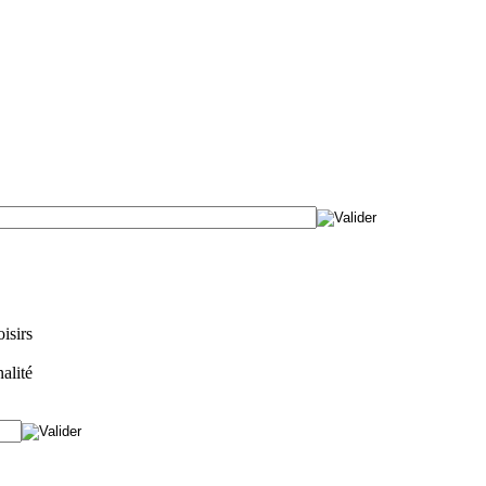
isirs
alité