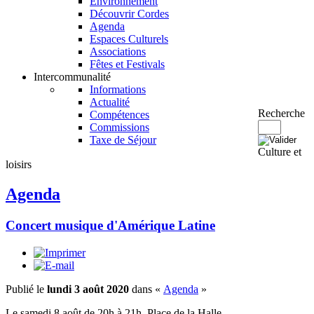
Environnement
Découvrir Cordes
Agenda
Espaces Culturels
Associations
Fêtes et Festivals
Intercommunalité
Informations
Actualité
Recherche
Compétences
Commissions
Taxe de Séjour
Culture et
loisirs
Agenda
Concert musique d'Amérique Latine
Publié le
lundi 3 août 2020
dans «
Agenda
»
Le samedi 8 août de 20h à 21h, Place de la Halle.