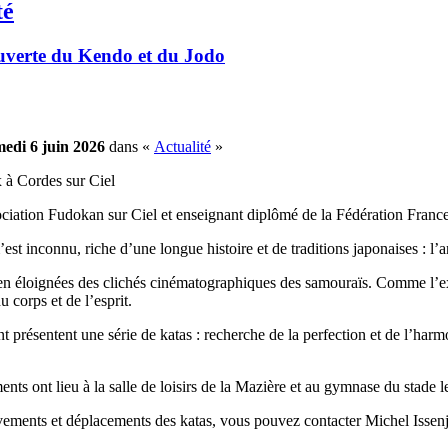
té
uverte du Kendo et du Jodo
edi 6 juin 2026
dans «
Actualité
»
x à Cordes sur Ciel
sociation Fudokan sur Ciel et enseignant diplômé de la Fédération Franc
est inconnu, riche d’une longue histoire et de traditions japonaises : l
 bien éloignées des clichés cinématographiques des samouraïs. Comme l’ex
 corps et de l’esprit.
ant présentent une série de katas : recherche de la perfection et de l’har
s ont lieu à la salle de loisirs de la Mazière et au gymnase du stade le
vements et déplacements des katas, vous pouvez contacter Michel Issenjou