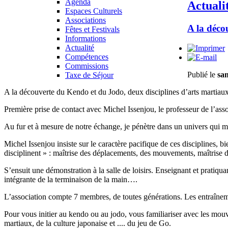
Agenda
Actuali
Espaces Culturels
Associations
A la déco
Fêtes et Festivals
Informations
Actualité
Compétences
Commissions
Publié le
sam
Taxe de Séjour
A la découverte du Kendo et du Jodo, deux disciplines d’arts martiau
Première prise de contact avec Michel Issenjou, le professeur de l’as
Au fur et à mesure de notre échange, je pénètre dans un univers qui m’
Michel Issenjou insiste sur le caractère pacifique de ces disciplines,
disciplinent » : maîtrise des déplacements, des mouvements, maîtrise du
S’ensuit une démonstration à la salle de loisirs. Enseignant et pratiqu
intégrante de la terminaison de la main…. 
L’association compte 7 membres, de toutes générations. Les entraînement
Pour vous initier au kendo ou au jodo, vous familiariser avec les mou
martiaux, de la culture japonaise et .... du jeu de Go.