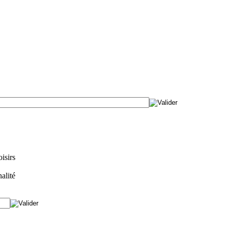
isirs
alité