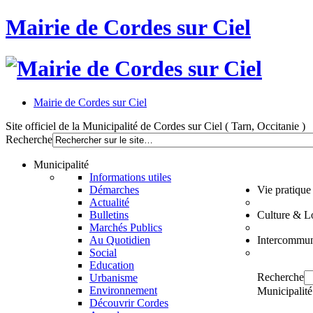
Mairie de Cordes sur Ciel
Mairie de Cordes sur Ciel
Site officiel de la Municipalité de Cordes sur Ciel ( Tarn, Occitanie )
Recherche
Municipalité
Informations utiles
Démarches
Vie pratique
Actualité
Bulletins
Culture & Lo
Marchés Publics
Au Quotidien
Intercommun
Social
Education
Recherche
Urbanisme
Environnement
Municipalité
Découvrir Cordes