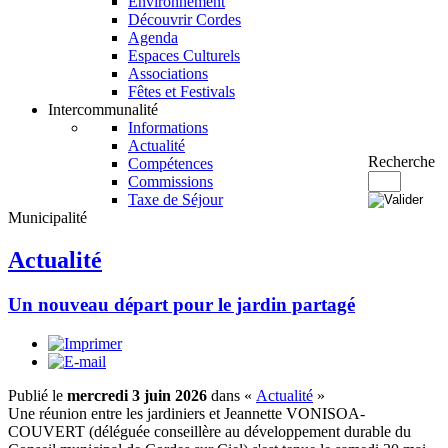
Environnement
Découvrir Cordes
Agenda
Espaces Culturels
Associations
Fêtes et Festivals
Intercommunalité
Informations
Actualité
Recherche
Compétences
Commissions
Taxe de Séjour
Municipalité
Actualité
Un nouveau départ pour le jardin partagé
Publié le
mercredi 3 juin 2026
dans «
Actualité
»
Une réunion entre les jardiniers et Jeannette VONISOA-
COUVERT (déléguée conseillère au développement durable du