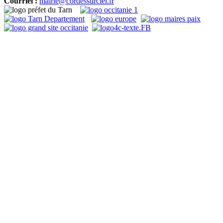
Courriel :
mairie@cordessurciel.fr