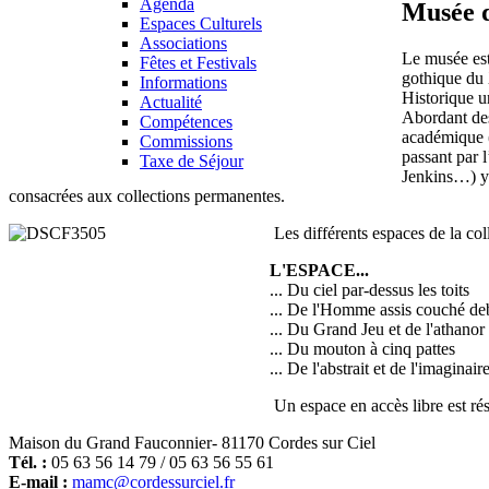
Agenda
Musée 
Espaces Culturels
Associations
Le musée est
Fêtes et Festivals
gothique du 
Informations
Historique un
Actualité
Abordant des
Compétences
académique (
Commissions
passant par 
Taxe de Séjour
Jenkins…) y 
consacrées aux collections permanentes.
Les différents espaces de la col
L'ESPACE...
... Du ciel par-dessus les toits
... De l'Homme assis couché de
... Du Grand Jeu et de l'athanor
... Du mouton à cinq pattes
... De l'abstrait et de l'imaginair
Un espace en accès libre est ré
Maison du Grand Fauconnier- 81170 Cordes sur Ciel
Tél. :
05 63 56 14 79 / 05 63 56 55 61
E-mail :
mamc@cordessurciel.fr