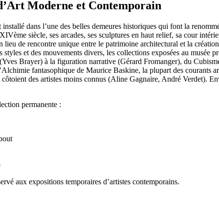
d’Art Moderne et Contemporain
 installé dans l’une des belles demeures historiques qui font la renom
XIVème siècle, ses arcades, ses sculptures en haut relief, sa cour intér
 lieu de rencontre unique entre le patrimoine architectural et la création 
 styles et des mouvements divers, les collections exposées au musée pro
Yves Brayer) à la figuration narrative (Gérard Fromanger), du Cubism
l’Alchimie fantasophique de Maurice Baskine, la plupart des courants art
côtoient des artistes moins connus (Aline Gagnaire, André Verdet). En
lection permanente :
bout
e
servé aux expositions temporaires d’artistes contemporains.