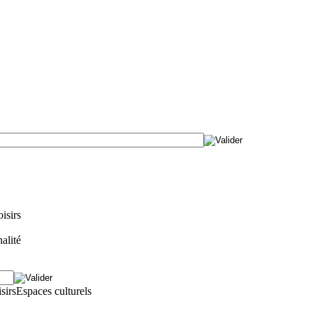
isirs
alité
isirs
Espaces culturels