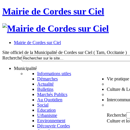
Mairie de Cordes sur Ciel
Mairie de Cordes sur Ciel
Site officiel de la Municipalité de Cordes sur Ciel ( Tarn, Occitanie )
Recherche
Municipalité
Informations utiles
Démarches
Vie pratique
Actualité
Bulletins
Culture & Lo
Marchés Publics
Au Quotidien
Intercommun
Social
Education
Recherche
Urbanisme
Environnement
Culture et lo
Découvrir Cordes