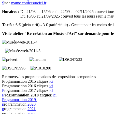
S
ite :
mamc.cordessurciel.fr
Horaires :
Du 21/03 au 15/06 et du 22/09 au 02/11/2025 : ouvert tous 
Du 16/06 au 21/09/2025 : ouvert tous les jours sauf le mardi 
Tarifs :
6 € (plein tarif) - 3 € (tarif réduit) - Gratuit pour les moins de
Visite-atelier "Re-création au Musée d'Art" sur demande pour le
Retrouvez les programmations des expositions temporaires
Programmation 2015 cliquez
ici
Programmation 2016 cliquez
ici
P
rogrammation 2017 cliquez
ici
P
rogrammation 2018 cliquez
ici
Programmation 2019
p
rogrammation
2020
p
rogrammation
2021
programmation
2022