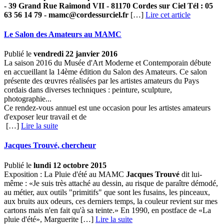
- 39 Grand Rue Raimond VII - 81170 Cordes sur Ciel
Tél : 05
63 56 14 79 - mamc@cordessurciel.fr
[…]
Lire cet article
Le Salon des Amateurs au MAMC
Publié le
vendredi 22 janvier 2016
La saison 2016 du Musée d'Art Moderne et Contemporain débute
en accueillant la 14ème édition du Salon des Amateurs. Ce salon
présente des œuvres réalisées par les artistes amateurs du Pays
cordais dans diverses techniques : peinture, sculpture,
photographie...
Ce rendez-vous annuel est une occasion pour les artistes amateurs
d'exposer leur travail et de
[…] ­
Lire la suite
Jacques Trouvé, chercheur
Publié le
lundi 12 octobre 2015
Exposition : La Pluie d'été au MAMC
Jacques Trouvé
dit lui-
même : «Je suis très attaché au dessin, au risque de paraître démodé,
au métier, aux outils "primitifs" que sont les fusains, les pinceaux,
aux bruits aux odeurs, ces derniers temps, la couleur revient sur mes
cartons mais n'en fait qu'à sa teinte.» En 1990, en postface de «La
pluie d'été», Marguerite […] ­
Lire la suite