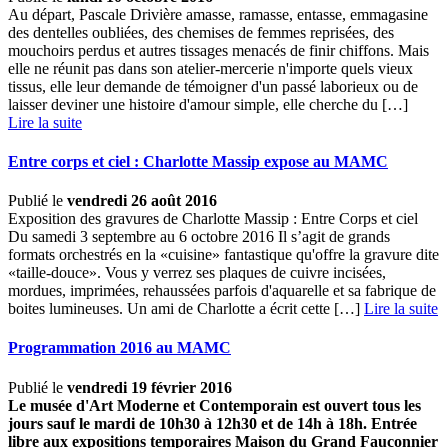
Au départ, Pascale Drivière amasse, ramasse, entasse, emmagasine
des dentelles oubliées, des chemises de femmes reprisées, des
mouchoirs perdus et autres tissages menacés de finir chiffons. Mais
elle ne réunit pas dans son atelier-mercerie n'importe quels vieux
tissus, elle leur demande de témoigner d'un passé laborieux ou de
laisser deviner une histoire d'amour simple, elle cherche du […] ­
Lire la suite
Entre corps et ciel : Charlotte Massip expose au MAMC
Publié le
vendredi 26 août 2016
Exposition des gravures de Charlotte Massip : Entre Corps et ciel
Du samedi 3 septembre au 6 octobre 2016 Il s’agit de grands
formats orchestrés en la «cuisine» fantastique qu'offre la gravure dite
«taille-douce». Vous y verrez ses plaques de cuivre incisées,
mordues, imprimées, rehaussées parfois d'aquarelle et sa fabrique de
boites lumineuses. Un ami de Charlotte a écrit cette […] ­
Lire la suite
Programmation 2016 au MAMC
Publié le
vendredi 19 février 2016
Le musée d'Art Moderne et Contemporain est ouvert tous les
jours sauf le mardi de 10h30 à 12h30 et de 14h à 18h.
Entrée
libre aux expositions temporaires
Maison du Grand Fauconnier