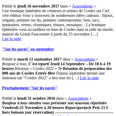
Publié le
jeudi 16 novembre 2017
dans «
Associations
»
Une boutique éphémère de créateurs et artistes de Cordes sur Ciel
1ère édition Vous y trouverez de nombreuses idées cadeaux : bijoux,
origami, peinture sur lin, peinture contemporaine, bois, sacs,
luminaires, verres, céramiques, émaux, mosaïque... La boutique
éphémère vous accueillera en haut de Cordes dans la salle du musée,
maison du Grand Fauconnier à partir du 25 novembre […] ­
Lire la suite
"Sur les pavés" en septembre
Publié le
mardi 12 septembre 2017
dans «
Associations
»
Bonjour à tous
,
C'est reparti
Jeudi 14 Septembre – De 18 h à 19
heures
Réunion « Cordes 2022 »
7e Réunion de préparation des
800 ans de Cordes
Entrée libre
Depuis septembre dernier une
émission sur "Cordes 2022" a lieu tous les […] ­
Lire la suite
Prochainement "Sur les pavés"
Publié le
lundi 31 octobre 2016
dans «
Associations
»
Bonjour à tous
viendra vous présenter son nouveau répertoire
Vendredi 25 Novembre à 20 heures
R
epas/spectacle
Prix 15 €
hors boisson (sur réservation) ---------------------------------------------