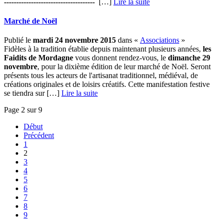
-------------------------------------
[…] ­
Lire la suite
Marché de Noël
Publié le
mardi 24 novembre 2015
dans «
Associations
»
Fidèles à la tradition établie depuis maintenant plusieurs années,
les
Faidits de Mordagne
vous donnent rendez-vous, le
dimanche 29
novembre
, pour la dixième édition de leur marché de Noël. Seront
présents tous les acteurs de l'artisanat traditionnel, médiéval, de
créations originales et de loisirs créatifs. Cette manifestation festive
se tiendra sur […] ­
Lire la suite
Page 2 sur 9
Début
Précédent
1
2
3
4
5
6
7
8
9