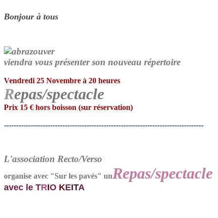
Bonjour à tous
viendra vous présenter son nouveau répertoire
Vendredi 25 Novembre à 20 heures
R
epas/spectacle
Prix 15 € hors boisson (sur réservation)
----------------------------------------------------------------------------------
L'association Recto/Verso
Repas/spectacle
organise avec "Sur les pavés" un
avec le T
R
I
O
K
E
IT
A