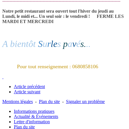
----------------------------------------------------------------------------------
Notre petit restaurant sera ouvert tout l'hiver du jeudi au
Lundi, le midi et... Un seul soir : le vendredi !
FERME LES
MARDI ET MERCREDI
A bientôt
S
u
r
le
s
p
a
v
é
s.
..
Pour tout renseignement : 0680858106
Article précédent
Article suivant
Mentions légales
-
Plan du site
-
Signaler un problème
Informations pratiques
Actualité & Événements
Lettre d'information
Plan du site