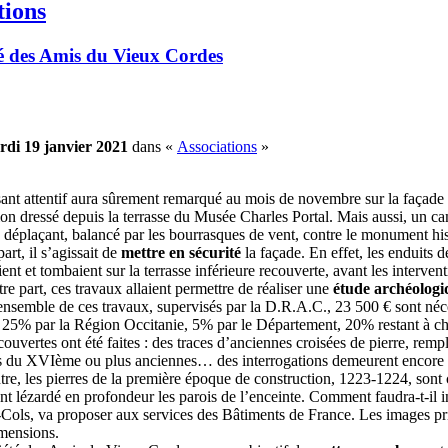
tions
é des Amis du Vieux Cordes
rdi 19 janvier 2021
dans «
Associations
»
ant attentif aura sûrement remarqué au mois de novembre sur la façade 
ion dressé depuis la terrasse du Musée Charles Portal. Mais aussi, un ca
e déplaçant, balancé par les bourrasques de vent, contre le monument his
rt, il s’agissait de
mettre en sécurité
la façade. En effet, les enduits d
ient et tombaient sur la terrasse inférieure recouverte, avant les interv
tre part, ces travaux allaient permettre de réaliser une
étude archéologi
ensemble de ces travaux, supervisés par la D.R.A.C., 23 500 € sont néce
 25% par la Région Occitanie, 5% par le Département, 20% restant à cha
ouvertes ont été faites : des traces d’anciennes croisées de pierre, re
s du XVIème ou plus anciennes… des interrogations demeurent encore 
tre, les pierres de la première époque de construction, 1223-1224, sont
ont lézardé en profondeur les parois de l’enceinte. Comment faudra-t-il 
Cols, va proposer aux services des Bâtiments de France. Les images pri
imensions.