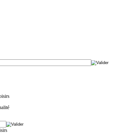
isirs
alité
isirs