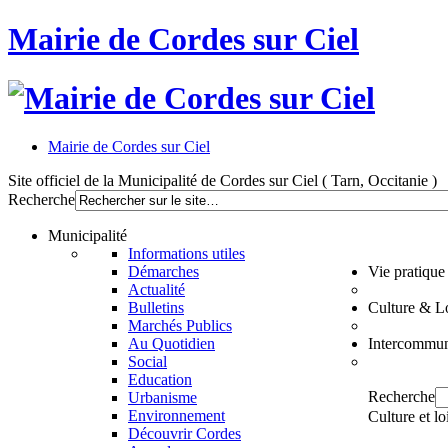
Mairie de Cordes sur Ciel
Mairie de Cordes sur Ciel
Site officiel de la Municipalité de Cordes sur Ciel ( Tarn, Occitanie )
Recherche
Municipalité
Informations utiles
Démarches
Vie pratique
Actualité
Bulletins
Culture & Lo
Marchés Publics
Au Quotidien
Intercommun
Social
Education
Recherche
Urbanisme
Environnement
Culture et lo
Découvrir Cordes