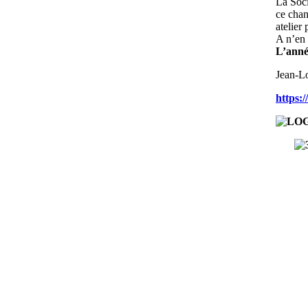
La Soci
ce chan
atelie
A n’en 
L’année
Jean-Lo
https:/