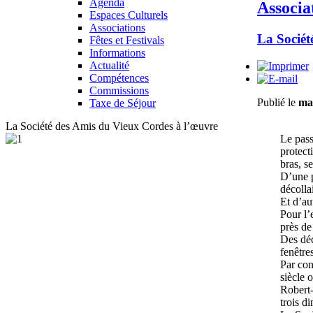
Agenda
Associa
Espaces Culturels
Associations
La Sociét
Fêtes et Festivals
Informations
Actualité
Compétences
Commissions
Publié le
ma
Taxe de Séjour
La Société des Amis du Vieux Cordes à l’œuvre
Le pass
protect
bras, s
D’une pa
décolla
Et d’au
Pour l’
près de
Des déc
fenêtre
Par con
siècle 
Robert-
trois d