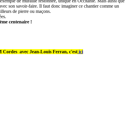
exemple de muraille festonnée, unique en Occitanie. Mais aussi que
 avec son savoir-faire. Il faut donc imaginer ce chantier comme un
illeurs de pierre ou maçons.
ées.
ième centenaire !
CFM Cordes
avec Jean-Louis Ferran,
c'est
ici