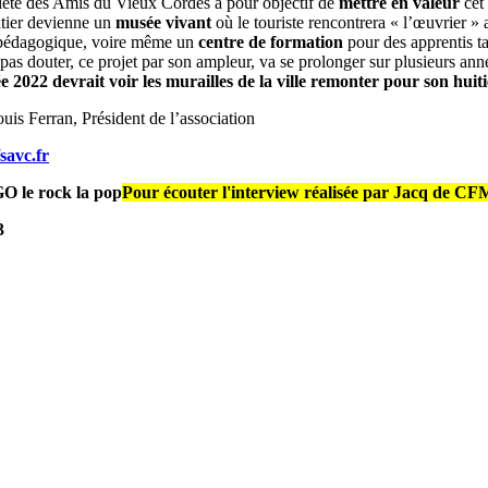
été des Amis du Vieux Cordes a pour objectif de
mettre en valeur
cet 
tier devienne un
musée vivant
où le touriste rencontrera « l’œuvrier »
r pédagogique, voire même un
centre de formation
pour des apprentis ta
pas douter, ce projet par son ampleur, va se prolonger sur plusieurs ann
 2022 devrait voir les murailles de la ville remonter pour son huit
uis Ferran, Président de l’association
/savc.fr
Pour écouter l'interview réalisée par Jacq de 