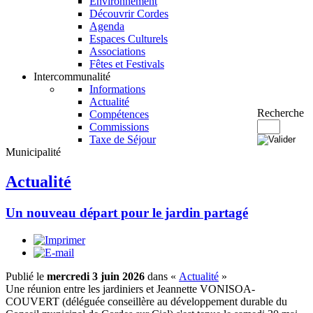
Environnement
Découvrir Cordes
Agenda
Espaces Culturels
Associations
Fêtes et Festivals
Intercommunalité
Informations
Actualité
Recherche
Compétences
Commissions
Taxe de Séjour
Municipalité
Actualité
Un nouveau départ pour le jardin partagé
Publié le
mercredi 3 juin 2026
dans «
Actualité
»
Une réunion entre les jardiniers et Jeannette VONISOA-
COUVERT (déléguée conseillère au développement durable du