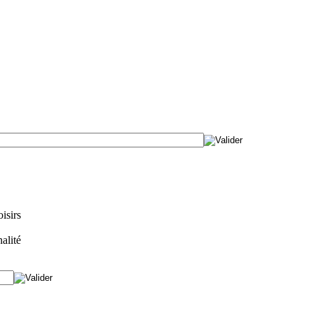
isirs
alité