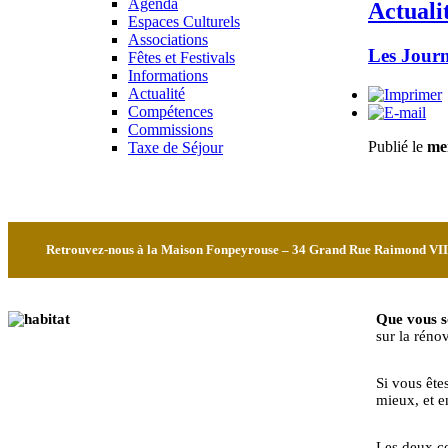
Agenda
Actuali
Espaces Culturels
Associations
Les Journ
Fêtes et Festivals
Informations
Actualité
Compétences
Commissions
Publié le
mer
Taxe de Séjour
Retrouvez-nous à la Maison Fonpeyrouse – 34 Grand Rue Raimond VII à Co
Que vous s
sur la réno
Si vous ête
mieux, et e
Les deux co