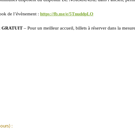
ook de l’évènement :
https://fb.me/e/5TnuddpLO
t GRATUIT
– Pour un meilleur accueil, billets à réserver dans la mesur
ours) :