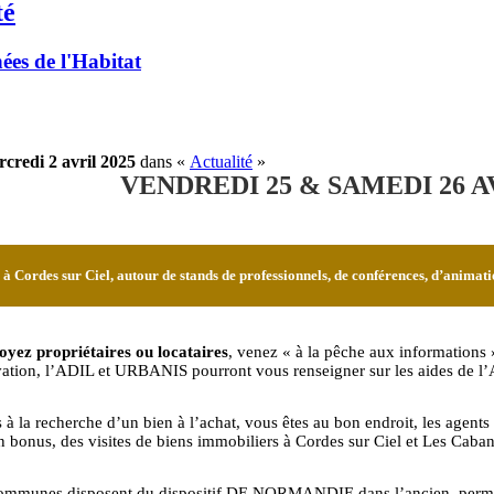
té
ées de l'Habitat
credi 2 avril 2025
dans «
Actualité
»
VENDREDI 25 & SAMEDI 26 A
rdes sur Ciel, autour de stands de professionnels, de conférences, d’animations
oyez propriétaires ou locataires
, venez « à la pêche aux informations 
vation, l’ADIL et URBANIS pourront vous renseigner sur les aides de l’
s à la recherche d’un bien à l’achat, vous êtes au bon endroit, les agents
n bonus, des visites de biens immobiliers à Cordes sur Ciel et Les Caban
mmunes disposent du dispositif DE NORMANDIE dans l’ancien, permettan