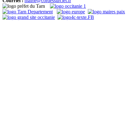
Courriel :
mairie@cordessurciel.fr