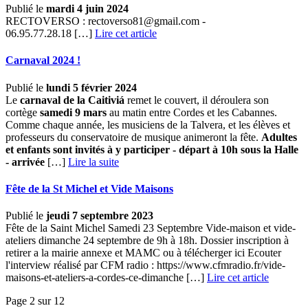
Publié le
mardi 4 juin 2024
RECTOVERSO : rectoverso81@gmail.com -
06.95.77.28.18 […]
Lire cet article
Carnaval 2024 !
Publié le
lundi 5 février 2024
Le
carnaval de la Caitiviá
remet le couvert, il déroulera son
cortège
samedi 9 mars
au matin entre Cordes et les Cabannes.
Comme chaque année, les musiciens de la Talvera, et les élèves et
professeurs du conservatoire de musique animeront la fête.
Adultes
et enfants sont invités à y participer - départ à 10h sous la Halle
- arrivée
[…] ­
Lire la suite
Fête de la St Michel et Vide Maisons
Publié le
jeudi 7 septembre 2023
Fête de la Saint Michel Samedi 23 Septembre Vide-maison et vide-
ateliers dimanche 24 septembre de 9h à 18h. Dossier inscription à
retirer a la mairie annexe et MAMC ou à télécherger ici Ecouter
l'interview réalisé par CFM radio : https://www.cfmradio.fr/vide-
maisons-et-ateliers-a-cordes-ce-dimanche […]
Lire cet article
Page 2 sur 12