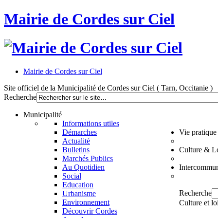
Mairie de Cordes sur Ciel
Mairie de Cordes sur Ciel
Site officiel de la Municipalité de Cordes sur Ciel ( Tarn, Occitanie )
Recherche
Municipalité
Informations utiles
Démarches
Vie pratique
Actualité
Bulletins
Culture & Lo
Marchés Publics
Au Quotidien
Intercommun
Social
Education
Recherche
Urbanisme
Environnement
Culture et lo
Découvrir Cordes