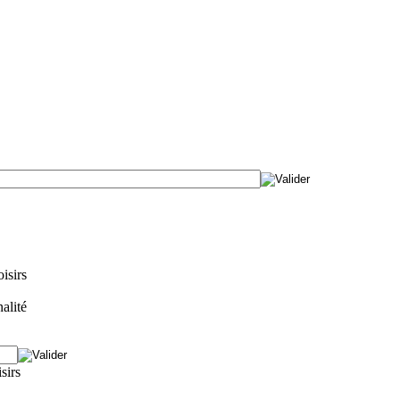
isirs
alité
isirs