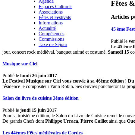
Agenda
Fêtes &
Espaces Culturels
Associations
Articles p
Fêtes et Festivals
Informations
Actualité
45 ème Fes
Compétences
Commissions
Publié le
ven
Taxe de Séjour
Le 45 ème fe
jour, concert rock médiéval, banquet animé et costumé.
Samedi 15
co
Musique sur Ciel
Publié le
lundi 26 juin 2017
Le Festival Musique sur Ciel vous convie à sa 46ème édition !
Du 
résidence le compositeur Yann Robin. Ses œuvres ponctueront la progra
Salon du livre de cuisine 3ème édition
Publié le
jeudi 15 juin 2017
Pour sa troisième édition, le Salon du Livre de Cuisine remet le couv
De grands Chefs dont
Philippe Urraca
,
Pierre Caillet
ainsi que
Que
Les 44èmes Fêtes médiévales de Cordes