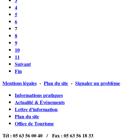
3
4
5
6
7
8
9
10
11
Suivant
Fin
Mentions légales
-
Plan du site
-
Signaler un problème
Informations pratiques
Actualité & Événements
Lettre d'information
Plan du site
Office de Tourisme
Tél :
05 63 56 00 40 /
Fax :
05 63 56 18 33