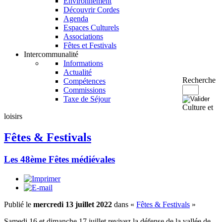
Environnement
Découvrir Cordes
Agenda
Espaces Culturels
Associations
Fêtes et Festivals
Intercommunalité
Informations
Actualité
Recherche
Compétences
Commissions
Taxe de Séjour
Culture et
loisirs
Fêtes & Festivals
Les 48ème Fêtes médiévales
Publié le
mercredi 13 juillet 2022
dans «
Fêtes & Festivals
»
Samedi 16 et dimanche 17 juillet revivez la défense de la vallée de