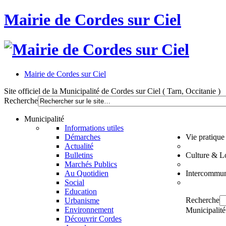
Mairie de Cordes sur Ciel
Mairie de Cordes sur Ciel
Site officiel de la Municipalité de Cordes sur Ciel ( Tarn, Occitanie )
Recherche
Municipalité
Informations utiles
Démarches
Vie pratique
Actualité
Bulletins
Culture & Lo
Marchés Publics
Au Quotidien
Intercommun
Social
Education
Recherche
Urbanisme
Environnement
Municipalité
Découvrir Cordes