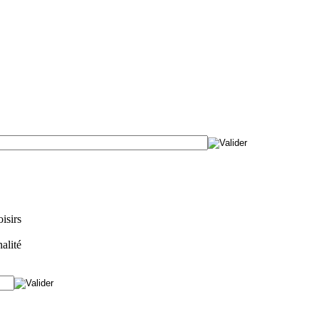
isirs
alité