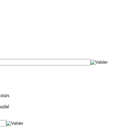
isirs
alité