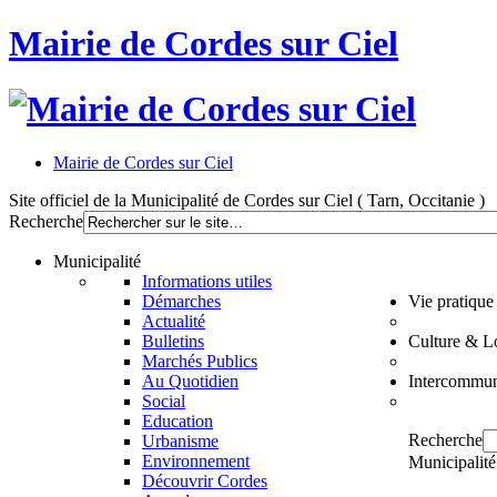
Mairie de Cordes sur Ciel
Mairie de Cordes sur Ciel
Site officiel de la Municipalité de Cordes sur Ciel ( Tarn, Occitanie )
Recherche
Municipalité
Informations utiles
Démarches
Vie pratique
Actualité
Bulletins
Culture & Lo
Marchés Publics
Au Quotidien
Intercommun
Social
Education
Recherche
Urbanisme
Environnement
Municipalité
Découvrir Cordes