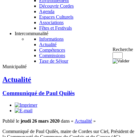
Environnement
Découvrir Cordes
Agenda
Espaces Culturels
Associations
Fêtes et Festivals
Intercommunalité
Informations
Actualité
Recherche
Compétences
Commissions
Taxe de Séjour
Municipalité
Actualité
Communiqué de Paul Quilès
Publié le
jeudi 26 mars 2020
dans «
Actualité
»
Communiqué de Paul Quilès, maire de Cordes sur Ciel, Président de
la Communauté de Communes du Cordais et du Causse (4C)