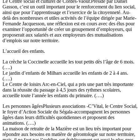
Le Centre social et culturel de Cordes-Vaour.
Présidé par Daniel
Gasson, c’est un outil important pour le renforcement du lien social,
ainsi que pour l’apprentissage et l’exercice de la citoyenneté. Au-
delà des nombreuses et utiles activités de l’équipe dirigée par Marie-
Fernande Jacquesson, une réflexion est en cours avec des élus pour
examiner l’opportunité de créer un groupement d’employeurs, qui
proposerait aux salariés et aux employeurs des mutualisations
d’emplois sur notre territoire.
L’accueil des enfants.
La crèche la Coccinelle accueille les tout petits dès l’âge de 6 mois.
(….)
Le jardin d’enfants de Milhars accueille les enfants de 2 à 4 ans.
(….)
Le Centre de loisirs Arc-en-Ciel, qui a pris une part très importante
dans la réussite du passage à 4,5 jours des rythmes scolaires,
accueille toute l’année les enfants du primaire. (….)
Les personnes âgées
Plusieurs associations -C’Vital, le Centre Social,
le foyer d’Action Sociale du Ségala-accompagnent les personnes
âgées dans leurs difficultés quotidiennes et proposent des
animations. (….)
La maison de retraite de la Mazière est un lieu très important pour
répondre aux besoins en matière de gérontologie sur notre territoire,
mais, il ne faut pas l’oublier, cet établissement est aussi le plus gros