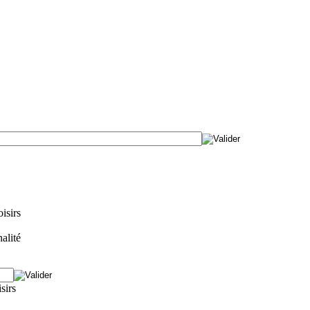
isirs
alité
isirs