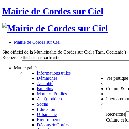
Mairie de Cordes sur Ciel
Mairie de Cordes sur Ciel
Site officiel de la Municipalité de Cordes sur Ciel ( Tarn, Occitanie )
Recherche
Municipalité
Informations utiles
Démarches
Vie pratique
Actualité
Bulletins
Culture & Lo
Marchés Publics
Au Quotidien
Intercommun
Social
Education
Recherche
Urbanisme
Environnement
Culture et lo
Découvrir Cordes