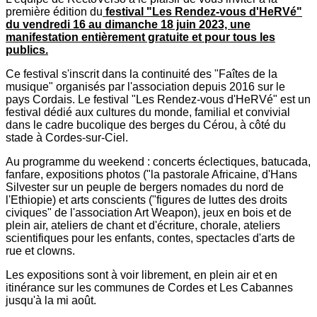
première édition du
festival "Les Rendez-vous d'HeRVé"
du vendredi 16 au dimanche 18 juin 2023, une
manifestation entièrement gratuite et pour tous les
publics.
Ce festival s'inscrit dans la continuité des "Faîtes de la
musique" organisés par l'association depuis 2016 sur le
pays Cordais. Le festival "Les Rendez-vous d'HeRVé" est un
festival dédié aux cultures du monde, familial et convivial
dans le cadre bucolique des berges du Cérou, à côté du
stade à Cordes-sur-Ciel.
Au programme du weekend : concerts éclectiques, batucada,
fanfare, expositions photos ("la pastorale Africaine, d'Hans
Silvester sur un peuple de bergers nomades du nord de
l'Ethiopie) et arts conscients ("figures de luttes des droits
civiques" de l'association Art Weapon), jeux en bois et de
plein air, ateliers de chant et d'écriture, chorale, ateliers
scientifiques pour les enfants, contes, spectacles d'arts de
rue et clowns.
Les expositions sont à voir librement, en plein air et en
itinérance sur les communes de Cordes et Les Cabannes
jusqu'à la mi août.