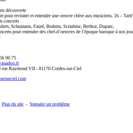
rts découverte
 pour revisiter et entendre une oeuvre chère aux musiciens. 1h – Tarif
s concerts
bert, Schumann, Fauré, Brahms, Scriabine, Berlioz, Duparc,
erts pour entendre des chef-d’oeuvres de l’époque baroque à nos jour
€
 56 00 75
anadoo.fr
d rue Raymond VII - 81170 Cordes-sur-Ciel
uesurciel.com
-
Plan du site
-
Signaler un problème