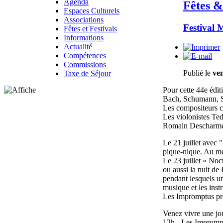
Agenda
Fêtes &
Espaces Culturels
Associations
Festival 
Fêtes et Festivals
Informations
Actualité
Compétences
Commissions
Publié le
ven
Taxe de Séjour
Pour cette 44e édit
Bach, Schumann, Sc
Les compositeurs c
Les violonistes Ted
Romain Descharmes,
Le 21 juillet avec 
pique-nique. Au men
Le 23 juillet « Noc
ou aussi la nuit de
pendant lesquels un
musique et les inst
Les Impromptus pro
Venez vivre une jou
12h - Les Impromp