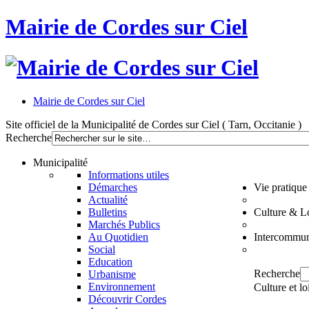
Mairie de Cordes sur Ciel
Mairie de Cordes sur Ciel
Site officiel de la Municipalité de Cordes sur Ciel ( Tarn, Occitanie )
Recherche
Municipalité
Informations utiles
Démarches
Vie pratique
Actualité
Bulletins
Culture & Lo
Marchés Publics
Au Quotidien
Intercommun
Social
Education
Recherche
Urbanisme
Environnement
Culture et lo
Découvrir Cordes