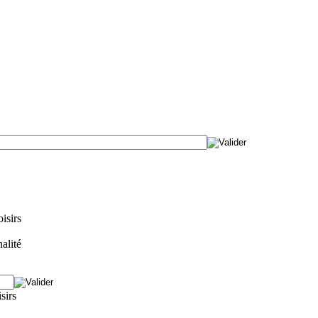
isirs
alité
isirs