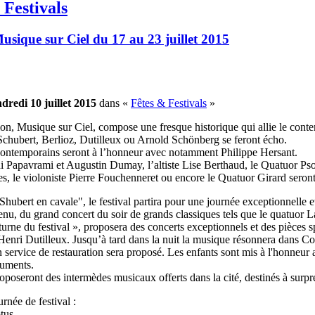
 Festivals
Musique sur Ciel du 17 au 23 juillet 2015
dredi 10 juillet 2015
dans «
Fêtes & Festivals
»
ion, Musique sur Ciel, compose une fresque historique qui allie le con
hubert, Berlioz, Dutilleux ou Arnold Schönberg se feront écho.
ontemporains seront à l’honneur avec notamment Philippe Hersant.
i Papavrami et Augustin Dumay, l’altiste Lise Berthaud, le Quatuor Psopho
 le violoniste Pierre Fouchenneret ou encore le Quatuor Girard seront
"Shubert en cavale", le festival partira pour une journée exceptionnelle e
u, du grand concert du soir de grands classiques tels que le quatuor L
turne du festival », proposera des concerts exceptionnels et des pièces 
 Henri Dutilleux. Jusqu’à tard dans la nuit la musique résonnera dans C
 service de restauration sera proposé. Les enfants sont mis à l'honneur a
ruments.
poseront des intermèdes musicaux offerts dans la cité, destinés à surp
rnée de festival :
tus