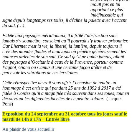
moult fois en lui
apportant ce plus
indéfinissable qui
signe depuis longtemps ses toiles, il décline la palette avec l’accent
du sud. (…)
Fidèle aux paysages méridionaux, il a frôlé l’abstraction sans
jamais s’y soumettre, conscient qu’il pourrait s’y trouver prisonnier.
Car Lhermet c’est la vie, la liberté, la lumière, depuis toujours il
crée des mondes fluides et mouvants où pénètre généreusement les
nuances ardentes de son sud. Ce sud qu’il ne quitte jamais, allant
des paysages d’Occitanie à ceux de la Provence, porteur comme
Pagnol, Giono ou Camus d’une certaine façon d’être et de
percevoir les vibrations de ces territoires.
Cette rétrospective devrait vous offrir l’occasion de rendre un
hommage à cet artiste qui pendant 25 ans de 1992 à 2017 a été
fidèle à Cordes qu’il a magnifiée très souvent dans ses toiles, tout en
découvrant les différentes facettes de ce peintre solaire.
(Jacques
Pons)
Exposition du 24 septembre au 31 octobre tous les jours sauf le
mardi de 14h à 17h – Entrée libre
Au plaisir de vous accueillir