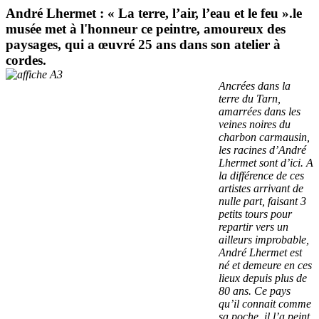
André Lhermet : « La terre, l’air, l’eau et le feu ».
le
musée met à l'honneur ce peintre, amoureux des
paysages, qui a œuvré 25 ans dans son atelier à
cordes.
Ancrées dans la
terre du Tarn,
amarrées dans les
veines noires du
charbon carmausin,
les racines d’André
Lhermet sont d’ici. A
la différence de ces
artistes arrivant de
nulle part, faisant 3
petits tours pour
repartir vers un
ailleurs improbable,
André Lhermet est
né et demeure en ces
lieux depuis plus de
80 ans. Ce pays
qu’il connait comme
sa poche, il l’a peint