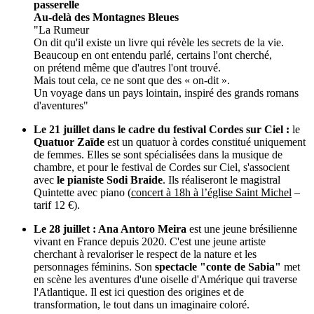
passerelle
Au-delà des Montagnes Bleues
"La Rumeur
On dit qu'il existe un livre qui révèle les secrets de la vie.
Beaucoup en ont entendu parlé, certains l'ont cherché,
on prétend même que d'autres l'ont trouvé.
Mais tout cela, ce ne sont que des « on-dit ».
Un voyage dans un pays lointain, inspiré des grands romans
d'aventures"
Le 21 juillet dans le cadre du festival Cordes sur Ciel :
le
Quatuor Zaïde
est un quatuor à cordes constitué uniquement
de femmes. Elles se sont spécialisées dans la musique de
chambre, et pour le festival de Cordes sur Ciel, s'associent
avec
le pianiste Sodi Braide
. Ils réaliseront le magistral
Quintette avec piano (
concert à 18h à l’église Saint Michel
–
tarif 12 €).
Le 28 juillet : Ana Antoro Meira
est une jeune brésilienne
vivant en France depuis 2020. C'est une jeune artiste
cherchant à revaloriser le respect de la nature et les
personnages féminins. Son
spectacle "conte de Sabia"
met
en scène les aventures d'une oiselle d'Amérique qui traverse
l'Atlantique. Il est ici question des origines et de
transformation, le tout dans un imaginaire coloré.