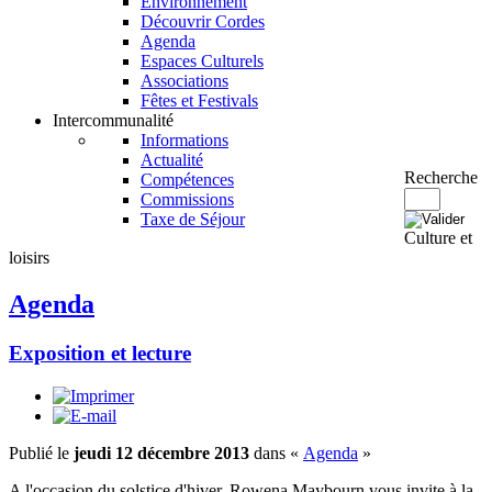
Environnement
Découvrir Cordes
Agenda
Espaces Culturels
Associations
Fêtes et Festivals
Intercommunalité
Informations
Actualité
Recherche
Compétences
Commissions
Taxe de Séjour
Culture et
loisirs
Agenda
Exposition et lecture
Publié le
jeudi 12 décembre 2013
dans «
Agenda
»
A l'occasion du solstice d'hiver, Rowena Maybourn vous invite à la