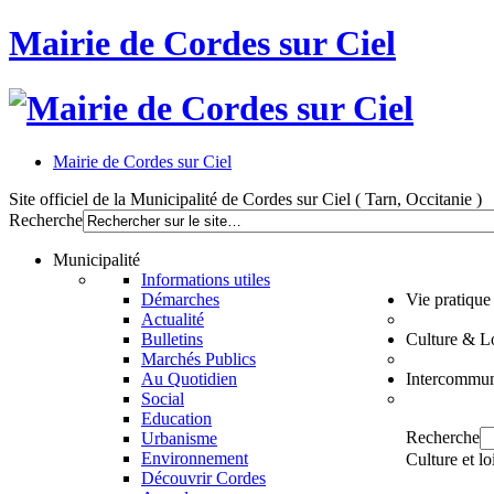
Mairie de Cordes sur Ciel
Mairie de Cordes sur Ciel
Site officiel de la Municipalité de Cordes sur Ciel ( Tarn, Occitanie )
Recherche
Municipalité
Informations utiles
Démarches
Vie pratique
Actualité
Bulletins
Culture & Lo
Marchés Publics
Au Quotidien
Intercommun
Social
Education
Recherche
Urbanisme
Environnement
Culture et lo
Découvrir Cordes