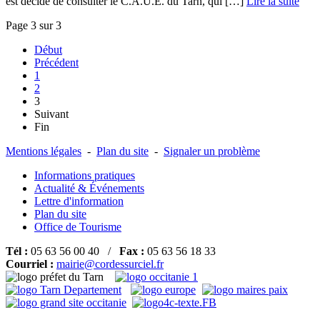
est décidé de consulter le C.A.U.E. du Tarn, qui […] ­
Lire la suite
Page 3 sur 3
Début
Précédent
1
2
3
Suivant
Fin
Mentions légales
-
Plan du site
-
Signaler un problème
Informations pratiques
Actualité & Événements
Lettre d'information
Plan du site
Office de Tourisme
Tél :
05 63 56 00 40 /
Fax :
05 63 56 18 33
Courriel :
mairie@cordessurciel.fr