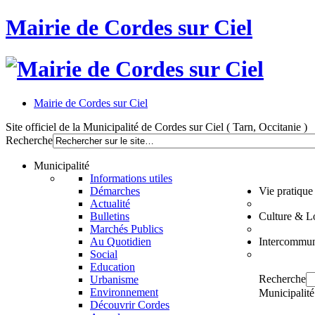
Mairie de Cordes sur Ciel
Mairie de Cordes sur Ciel
Site officiel de la Municipalité de Cordes sur Ciel ( Tarn, Occitanie )
Recherche
Municipalité
Informations utiles
Démarches
Vie pratique
Actualité
Bulletins
Culture & Lo
Marchés Publics
Au Quotidien
Intercommun
Social
Education
Recherche
Urbanisme
Environnement
Municipalité
Découvrir Cordes