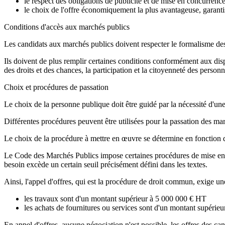
le respect des obligations de publicité et de mise en concurrenc
le choix de l'offre économiquement la plus avantageuse, garantis
Conditions d'accès aux marchés publics
Les candidats aux marchés publics doivent respecter le formalisme des
Ils doivent de plus remplir certaines conditions conformément aux dispo
des droits et des chances, la participation et la citoyenneté des perso
Choix et procédures de passation
Le choix de la personne publique doit être guidé par la nécessité d'une
Différentes procédures peuvent être utilisées pour la passation des ma
Le choix de la procédure à mettre en œuvre se détermine en fonction du
Le Code des Marchés Publics impose certaines procédures de mise en con
besoin excède un certain seuil précisément défini dans les textes.
Ainsi, l'appel d'offres, qui est la procédure de droit commun, exige une
les travaux sont d'un montant supérieur à 5 000 000 € HT
les achats de fournitures ou services sont d'un montant supérie
En appel d'offres, aucune négociation n'est possible, les offres des can