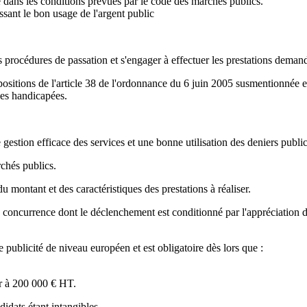
e dans les conditions prévues par le code des marchés publics.
sant le bon usage de l'argent public
 procédures de passation et s'engager à effectuer les prestations demand
sitions de l'article 38 de l'ordonnance du 6 juin 2005 susmentionnée et 
nnes handicapées.
 gestion efficace des services et une bonne utilisation des deniers public
rchés publics.
 montant et des caractéristiques des prestations à réaliser.
currence dont le déclenchement est conditionné par l'appréciation du be
 publicité de niveau européen et est obligatoire dès lors que :
ur à 200 000 € HT.
didats étant intangibles.