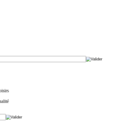
isirs
alité