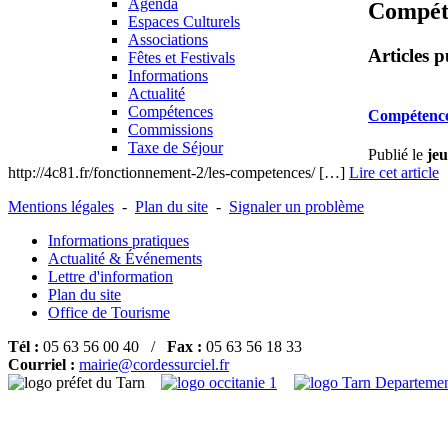
Agenda
Compét
Espaces Culturels
Associations
Articles p
Fêtes et Festivals
Informations
Actualité
Compétences
Compétence
Commissions
Taxe de Séjour
Publié le
jeu
http://4c81.fr/fonctionnement-2/les-competences/ […]
Lire cet article
Mentions légales
-
Plan du site
-
Signaler un problème
Informations pratiques
Actualité & Événements
Lettre d'information
Plan du site
Office de Tourisme
Tél :
05 63 56 00 40 /
Fax :
05 63 56 18 33
Courriel :
mairie@cordessurciel.fr