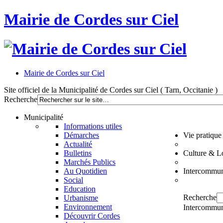
Mairie de Cordes sur Ciel
Mairie de Cordes sur Ciel
Site officiel de la Municipalité de Cordes sur Ciel ( Tarn, Occitanie )
Recherche
Municipalité
Informations utiles
Démarches
Vie pratique
Actualité
Bulletins
Culture & Lo
Marchés Publics
Au Quotidien
Intercommun
Social
Education
Recherche
Urbanisme
Environnement
Intercommun
Découvrir Cordes