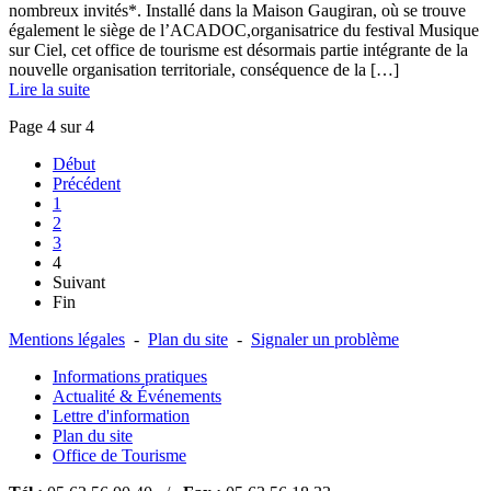
nombreux invités*. Installé dans la Maison Gaugiran, où se trouve
également le siège de l’ACADOC,organisatrice du festival Musique
sur Ciel, cet office de tourisme est désormais partie intégrante de la
nouvelle organisation territoriale, conséquence de la […] ­
Lire la suite
Page 4 sur 4
Début
Précédent
1
2
3
4
Suivant
Fin
Mentions légales
-
Plan du site
-
Signaler un problème
Informations pratiques
Actualité & Événements
Lettre d'information
Plan du site
Office de Tourisme