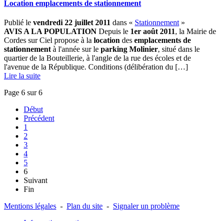
Location emplacements de stationnement
Publié le
vendredi 22 juillet 2011
dans «
Stationnement
»
AVIS A LA POPULATION
Depuis le
1er août 2011
, la Mairie de
Cordes sur Ciel propose à la
location
des
emplacements de
stationnement
à l'année sur le
parking Molinier
, situé dans le
quartier de la Bouteillerie, à l'angle de la rue des écoles et de
l'avenue de la République. Conditions (délibération du […] ­
Lire la suite
Page 6 sur 6
Début
Précédent
1
2
3
4
5
6
Suivant
Fin
Mentions légales
-
Plan du site
-
Signaler un problème